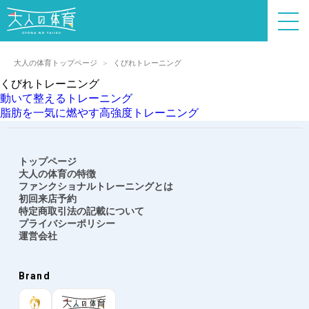
大人の体育トップページ
くびれトレーニング
くびれトレーニング
投
動いて整えるトレーニング
稿
脂肪を一気に燃やす高強度トレーニング
ナ
ビ
ゲ
トップページ
ー
大人の体育の特徴
シ
ファンクショナルトレーニングとは
ョ
初回来店予約
特定商取引法の記載について
ン
プライバシーポリシー
運営会社
Brand