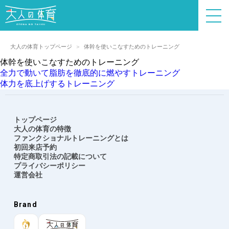
大人の体育トップページ
体幹を使いこなすためのトレーニング
体幹を使いこなすためのトレーニング
投
全力で動いて脂肪を徹底的に燃やすトレーニング
稿
体力を底上げするトレーニング
ナ
ビ
ゲ
トップページ
ー
大人の体育の特徴
シ
ファンクショナルトレーニングとは
ョ
初回来店予約
特定商取引法の記載について
ン
プライバシーポリシー
運営会社
Brand