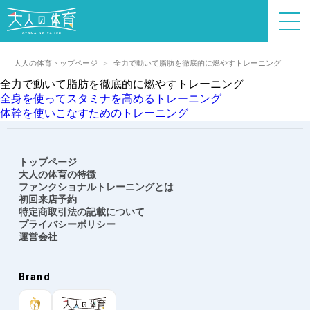
大人の体育トップページ
全力で動いて脂肪を徹底的に燃やすトレーニング
全力で動いて脂肪を徹底的に燃やすトレーニング
投
全身を使ってスタミナを高めるトレーニング
稿
体幹を使いこなすためのトレーニング
ナ
ビ
ゲ
トップページ
ー
大人の体育の特徴
シ
ファンクショナルトレーニングとは
ョ
初回来店予約
特定商取引法の記載について
ン
プライバシーポリシー
運営会社
Brand