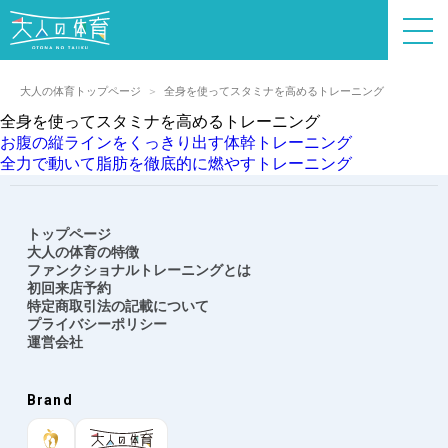
大人の体育トップページ
全身を使ってスタミナを高めるトレーニング
全身を使ってスタミナを高めるトレーニング
投
お腹の縦ラインをくっきり出す体幹トレーニング
稿
全力で動いて脂肪を徹底的に燃やすトレーニング
ナ
ビ
ゲ
トップページ
ー
大人の体育の特徴
シ
ファンクショナルトレーニングとは
ョ
初回来店予約
特定商取引法の記載について
ン
プライバシーポリシー
運営会社
Brand