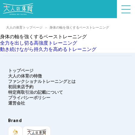
大人の体育トップページ
身体の軸を強くするベーストレーニング
身体の軸を強くするベーストレーニング
投
全力を出し切る高強度トレーニング
稿
動き続けながら持久力を高めるトレーニング
ナ
ビ
ゲ
トップページ
ー
大人の体育の特徴
シ
ファンクショナルトレーニングとは
ョ
初回来店予約
特定商取引法の記載について
ン
プライバシーポリシー
運営会社
Brand